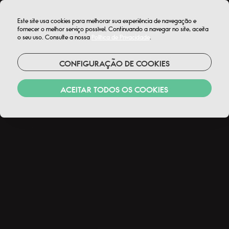
MENU
Este site usa cookies para melhorar sua experiência de navegação e
fornecer o melhor serviço possível. Continuando a navegar no site, aceita
o seu uso. Consulte a nossa
Política de Privacidade
.
RESERVAR*
CONFIGURAÇÃO DE COOKIES
ACEITAR TODOS OS COOKIES