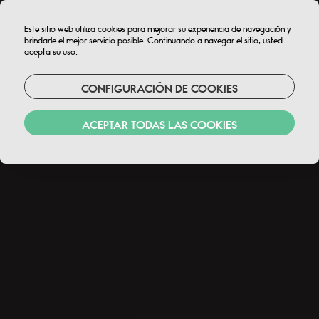
MENU
Este sitio web utiliza cookies para mejorar su experiencia de navegación y
brindarle el mejor servicio posible. Continuando a navegar el sitio, usted
acepta su uso.
RESERVA ONLINE*
CONFIGURACIÓN DE COOKIES
ACEPTAR TODAS LAS COOKIES